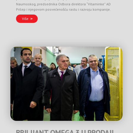
Naumoskog, predsednika Odbora direktora “Vitaminke” AD
Prilep i njegovom posvećenošću rastu i razvoju kompanije.
Više
BRILIJANT OMEGA 3 U PRODAJI