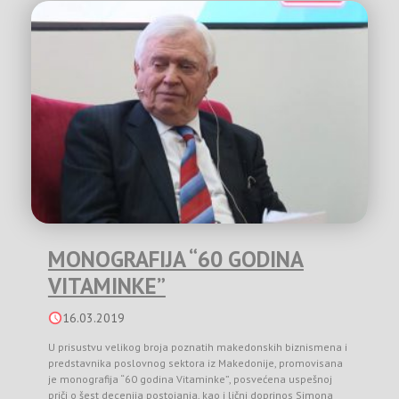
MONOGRAFIJA “60 GODINA
VITAMINKE”
16.03.2019
U prisustvu velikog broja poznatih makedonskih biznismena i
predstavnika poslovnog sektora iz Makedonije, promovisana
je monografija “60 godina Vitaminke”, posvećena uspešnoj
priči o šest decenija postojanja, kao i lični doprinos Simona