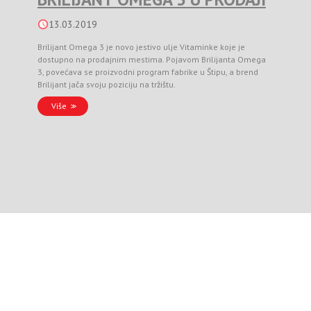
13.03.2019
Brilijant Omega 3 je novo jestivo ulje Vitaminke koje je
dostupno na prodajnim mestima. Pojavom Brilijanta Omega
3, povećava se proizvodni program fabrike u Štipu, a brend
Brilijant jača svoju poziciju na tržištu.
Više