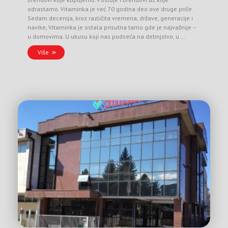
odrastamo. Vitaminka je već 70 godina deo ove druge priče.
Sedam decenija, kroz različita vremena, države, generacije i
navike, Vitaminka je ostala prisutna tamo gde je najvažnije –
u domovima. U ukusu koji nas podseća na detinjstvo, u …
Više