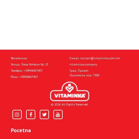
Витаминка
Емаил:
contact@vitaminka.com.mk
Улица: Леце Котески бр. 23
vitaminka.company
Телефон:
+38948407407
Град: Прилеп
Поштенски код: 7500
Факс:
+38948407407
© 2026 All Rights Reserved
Pocetna