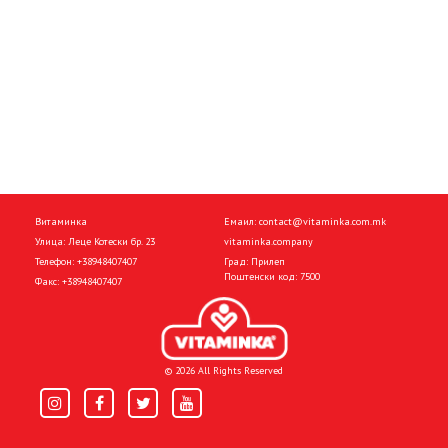
Витаминка
Емаил:
contact@vitaminka.com.mk
Улица: Леце Котески бр. 23
vitaminka.company
Телефон:
+38948407407
Град: Прилеп
Поштенски код: 7500
Факс:
+38948407407
© 2026 All Rights Reserved