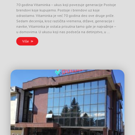
70 godina Vitaminka – ukus koji povezuje generacije Postoje
brendovi koje kupujemo. Postoje i brendovi uz koje
odrastamo. Vitaminka je već 70 godina deo ove druge priče.
Sedam decenija, kroz različita vremena, države, generacije i
navike, Vitaminka je ostala prisutna tamo gde je najvažnije –
u domovima. U ukusu koji nas podseća na detinjstvo, u …
Više