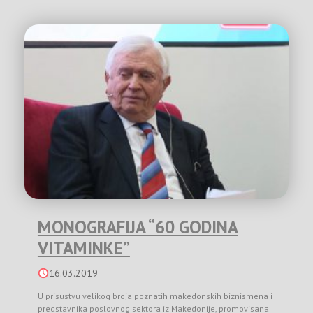
MONOGRAFIJA “60 GODINA
VITAMINKE”
16.03.2019
U prisustvu velikog broja poznatih makedonskih biznismena i
predstavnika poslovnog sektora iz Makedonije, promovisana