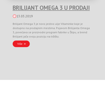
BRILIJANT OMEGA 3 U PRODAJI
13.03.2019
Brilijant Omega 3 je novo jestivo ulje Vitaminke koje je
dostupno na prodajnim mestima. Pojavom Brilijanta Omega
3, povećava se proizvodni program fabrike u Štipu, a brend
Brilijant jača svoju poziciju na tržištu.
Više