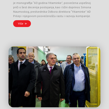
je monografija “60 godina Vitaminke”, posvećena uspešnoj
priči o šest decenija postojanja, kao i lični doprinos Simona
Naumoskog, predsednika Odbora direktora “Vitaminke” AD
Prilep i njegovom posvećenošću rastu i razvoju kompanije.
Više