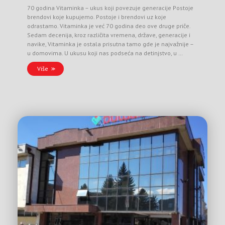
70 godina Vitaminka – ukus koji povezuje generacije Postoje
brendovi koje kupujemo. Postoje i brendovi uz koje
odrastamo. Vitaminka je već 70 godina deo ove druge priče.
Sedam decenija, kroz različita vremena, države, generacije i
navike, Vitaminka je ostala prisutna tamo gde je najvažnije –
u domovima. U ukusu koji nas podseća na detinjstvo, u …
Više