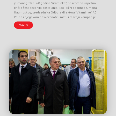
je monografija “60 godina Vitaminke”, posvećena uspešnoj
priči o šest decenija postojanja, kao i lični doprinos Simona
Naumoskog, predsednika Odbora direktora “Vitaminke” AD
Prilep i njegovom posvećenošću rastu i razvoju kompanije.
Više