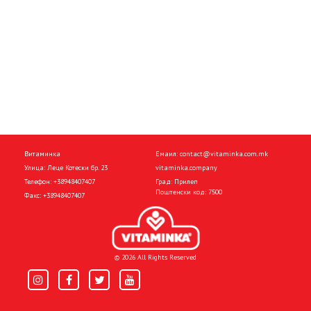
Витаминка
Емаил:
contact@vitaminka.com.mk
Улица: Леце Котески бр. 23
vitaminka.company
Телефон:
+38948407407
Град: Прилеп
Поштенски код: 7500
Факс:
+38948407407
© 2026 All Rights Reserved