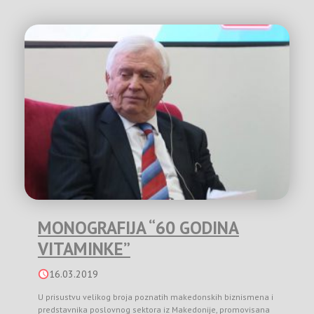
MONOGRAFIJA “60 GODINA
VITAMINKE”
16.03.2019
U prisustvu velikog broja poznatih makedonskih biznismena i
predstavnika poslovnog sektora iz Makedonije, promovisana