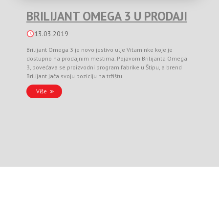
BRILIJANT OMEGA 3 U PRODAJI
13.03.2019
Brilijant Omega 3 je novo jestivo ulje Vitaminke koje je
dostupno na prodajnim mestima. Pojavom Brilijanta Omega
3, povećava se proizvodni program fabrike u Štipu, a brend
Brilijant jača svoju poziciju na tržištu.
Više