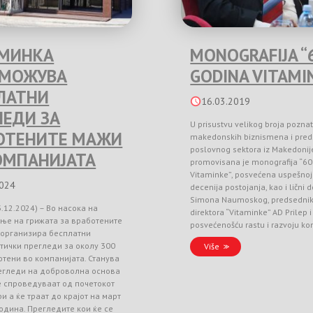
МИНКА
MONOGRAFIJA “
ЗМОЖУВА
GODINA VITAMI
ЛАТНИ
16.03.2019
ЛЕДИ ЗА
U prisustvu velikog broja poznat
ОТЕНИТЕ МАЖИ
makedonskih biznismena i pred
poslovnog sektora iz Makedonij
ОМПАНИЈАТА
promovisana je monografija “60
Vitaminke”, posvećena uspešnoj 
2024
decenija postojanja, kao i lični 
Simona Naumoskog, predsedni
3.12.2024) – Во насока на
direktora “Vitaminke” AD Prilep
ње на грижата за вработените
posvećenošću rastu i razvoju k
 организира бесплатни
тички прегледи за околу 300
Više
тени во компанијата. Станува
регледи на доброволна основа
е спроведуваат од почетокот
и а ќе траат до крајот на март
одина. Прегледите кои ќе се