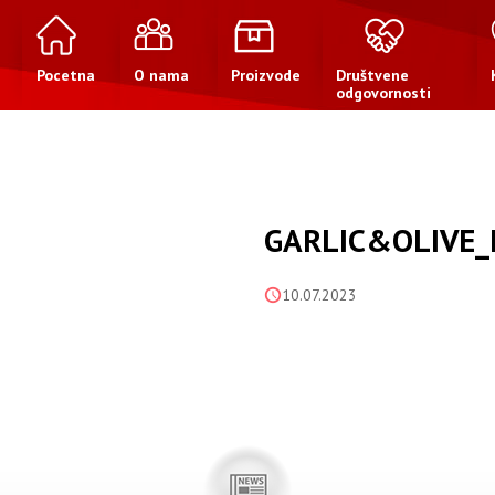
Pocetna
O nama
Proizvode
Društvene
odgovornosti
GARLIC&OLIVE
10.07.2023