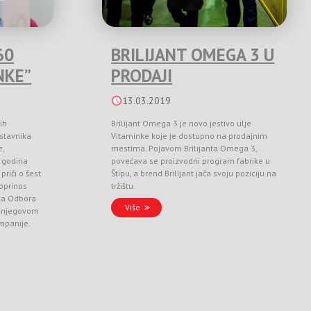
60
BRILIJANT OMEGA 3 U
NKE”
PRODAJI
13.03.2019
ih
Brilijant Omega 3 je novo jestivo ulje
stavnika
Vitaminke koje je dostupno na prodajnim
e,
mestima. Pojavom Brilijanta Omega 3,
 godina
povećava se proizvodni program fabrike u
priči o šest
Štipu, a brend Brilijant jača svoju poziciju na
doprinos
tržištu.
ka Odbora
Više
 i njegovom
ompanije.