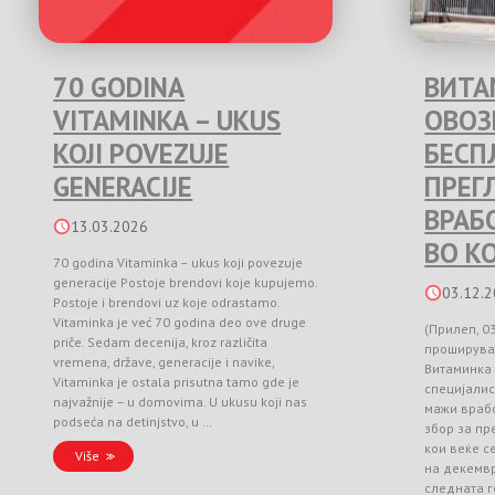
70 GODINA
ВИТА
VITAMINKA – UKUS
ОВО
KOJI POVEZUJE
БЕСП
GENERACIJE
ПРЕГ
ВРАБ
13.03.2026
ВО К
70 godina Vitaminka – ukus koji povezuje
generacije Postoje brendovi koje kupujemo.
03.12.
Postoje i brendovi uz koje odrastamo.
Vitaminka je već 70 godina deo ove druge
(Прилеп, 0
priče. Sedam decenija, kroz različita
проширува
vremena, države, generacije i navike,
Витаминка
Vitaminka je ostala prisutna tamo gde je
специјалис
najvažnije – u domovima. U ukusu koji nas
мажи врабо
podseća na detinjstvo, u …
збор за п
кои веќе с
Više
на декемвр
следната г