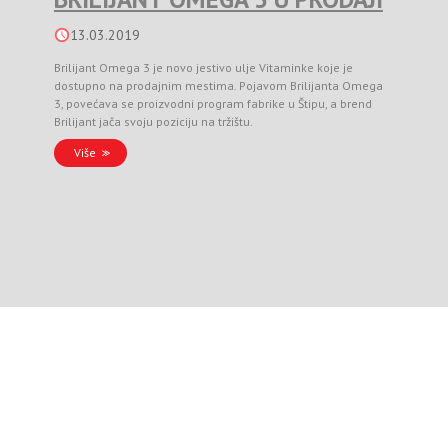
13.03.2019
Brilijant Omega 3 je novo jestivo ulje Vitaminke koje je
dostupno na prodajnim mestima. Pojavom Brilijanta Omega
3, povećava se proizvodni program fabrike u Štipu, a brend
Brilijant jača svoju poziciju na tržištu.
Više