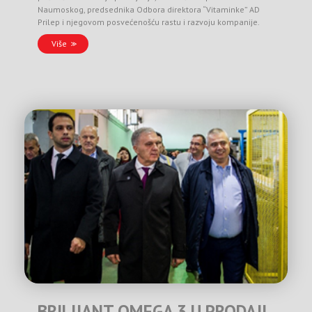
Naumoskog, predsednika Odbora direktora “Vitaminke” AD
Prilep i njegovom posvećenošću rastu i razvoju kompanije.
Više
BRILIJANT OMEGA 3 U PRODAJI