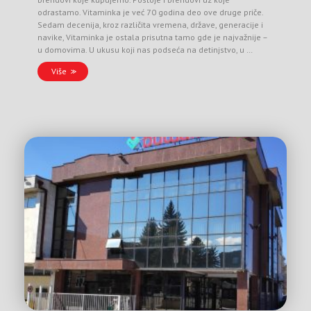
odrastamo. Vitaminka je već 70 godina deo ove druge priče.
Sedam decenija, kroz različita vremena, države, generacije i
navike, Vitaminka je ostala prisutna tamo gde je najvažnije –
u domovima. U ukusu koji nas podseća na detinjstvo, u …
Više