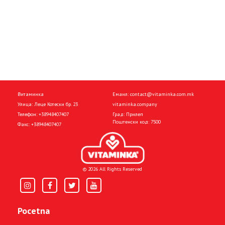
Витаминка
Емаил:
contact@vitaminka.com.mk
Улица: Леце Котески бр. 23
vitaminka.company
Телефон:
+38948407407
Град: Прилеп
Поштенски код: 7500
Факс:
+38948407407
© 2026 All Rights Reserved
Pocetna