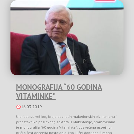
MONOGRAFIJA “60 GODINA
VITAMINKE”
16.03.2019
U prisustvu velikog broja poznatih makedonskih biznismena i
predstavnika poslovnog sektora iz Makedonije, promovisana
je monografija “60 godina Vitaminke”, posvećena uspešnoj
priči o šest decenija postojanja, kao i lični doprinos Simona