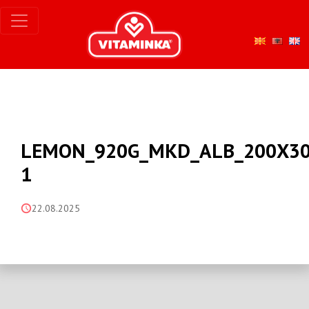
LEMON_920G_MKD_ALB_200X30
1
22.08.2025