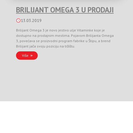
BRILIJANT OMEGA 3 U PRODAJI
13.03.2019
Brilijant Omega 3 je novo jestivo ulje Vitaminke koje je
dostupno na prodajnim mestima. Pojavom Brilijanta Omega
3, povećava se proizvodni program fabrike u Štipu, a brend
Brilijant jača svoju poziciju na tržištu.
Više