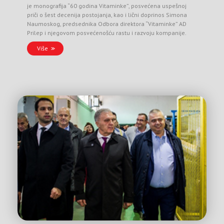
je monografija “60 godina Vitaminke”, posvećena uspešnoj
priči o šest decenija postojanja, kao i lični doprinos Simona
Naumoskog, predsednika Odbora direktora “Vitaminke” AD
Prilep i njegovom posvećenošću rastu i razvoju kompanije.
Više