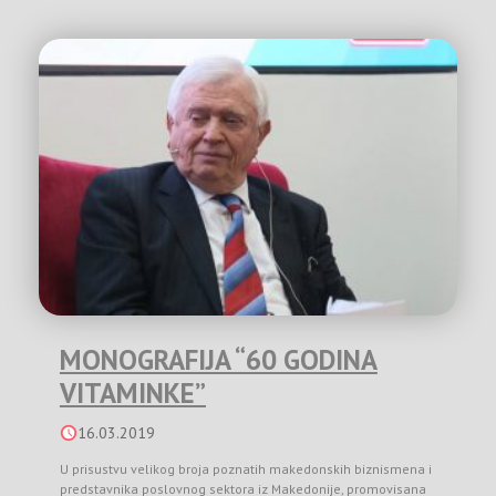
MONOGRAFIJA “60 GODINA
VITAMINKE”
16.03.2019
U prisustvu velikog broja poznatih makedonskih biznismena i
predstavnika poslovnog sektora iz Makedonije, promovisana