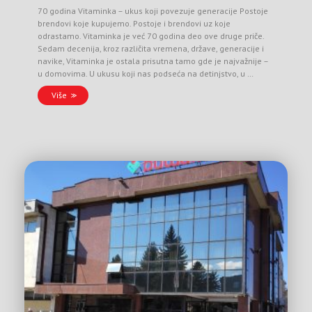
70 godina Vitaminka – ukus koji povezuje generacije Postoje
brendovi koje kupujemo. Postoje i brendovi uz koje
odrastamo. Vitaminka je već 70 godina deo ove druge priče.
Sedam decenija, kroz različita vremena, države, generacije i
navike, Vitaminka je ostala prisutna tamo gde je najvažnije –
u domovima. U ukusu koji nas podseća na detinjstvo, u …
Više