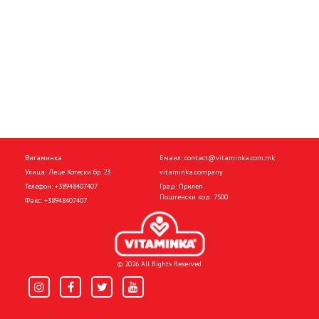
Витаминка
Емаил:
contact@vitaminka.com.mk
Улица: Леце Котески бр. 23
vitaminka.company
Телефон:
+38948407407
Град: Прилеп
Поштенски код: 7500
Факс:
+38948407407
© 2026 All Rights Reserved