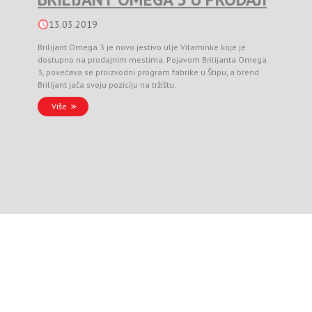
13.03.2019
Brilijant Omega 3 je novo jestivo ulje Vitaminke koje je
dostupno na prodajnim mestima. Pojavom Brilijanta Omega
3, povećava se proizvodni program fabrike u Štipu, a brend
Brilijant jača svoju poziciju na tržištu.
Više