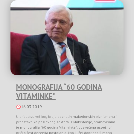
MONOGRAFIJA “60 GODINA
VITAMINKE”
16.03.2019
U prisustvu velikog broja poznatih makedonskih biznismena i
predstavnika poslovnog sektora iz Makedonije, promovisana
je monografija “60 godina Vitaminke”, posvećena uspešnoj
priči o šest decenija postojanja, kao i lični doprinos Simona