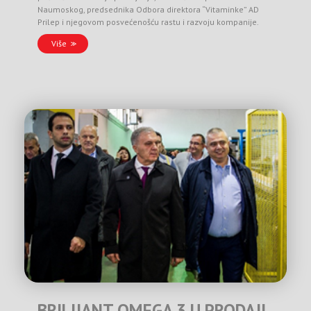
Naumoskog, predsednika Odbora direktora “Vitaminke” AD
Prilep i njegovom posvećenošću rastu i razvoju kompanije.
Više
BRILIJANT OMEGA 3 U PRODAJI