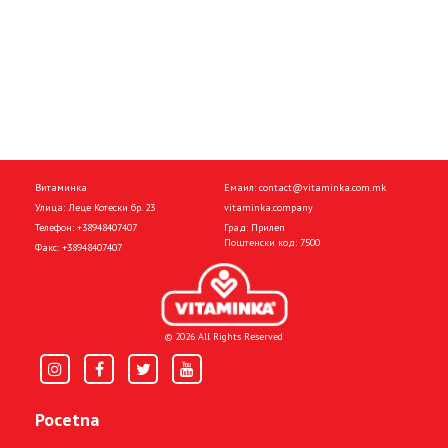
Витаминка
Емаил:
contact@vitaminka.com.mk
Улица: Леце Котески бр. 23
vitaminka.company
Телефон:
+38948407407
Град: Прилеп
Поштенски код: 7500
Факс:
+38948407407
© 2026 All Rights Reserved
Pocetna