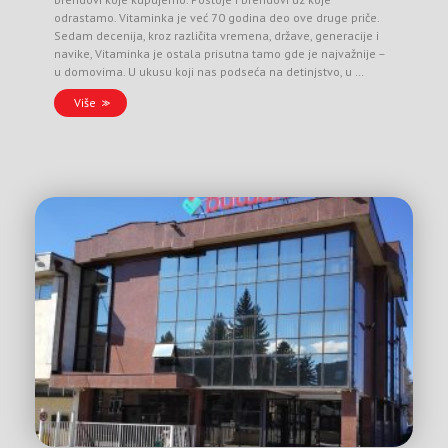
odrastamo. Vitaminka je već 70 godina deo ove druge priče.
Sedam decenija, kroz različita vremena, države, generacije i
navike, Vitaminka je ostala prisutna tamo gde je najvažnije –
u domovima. U ukusu koji nas podseća na detinjstvo, u …
Više