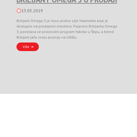
13.03.2019
Brilijant Omega 3 je novo jestivo ulje Vitaminke koje je
dostupno na prodajnim mestima. Pojavom Brilijanta Omega
3, povećava se proizvodni program fabrike u Štipu, a brend
Brilijant jača svoju poziciju na tržištu.
Više