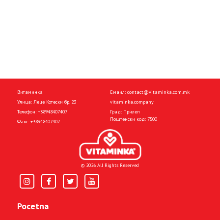
Витаминка
Емаил:
contact@vitaminka.com.mk
Улица: Леце Котески бр. 23
vitaminka.company
Телефон:
+38948407407
Град: Прилеп
Поштенски код: 7500
Факс:
+38948407407
© 2026 All Rights Reserved
Pocetna