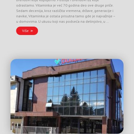
odrastamo. Vitaminka je već 70 godina deo ove druge priče.
Sedam decenija, kroz različita vremena, države, generacije i
navike, Vitaminka je ostala prisutna tamo gde je najvažnije –
u domovima. U ukusu koji nas podseća na detinjstvo, u …
Više