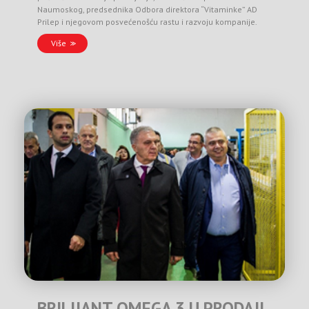
Naumoskog, predsednika Odbora direktora “Vitaminke” AD
Prilep i njegovom posvećenošću rastu i razvoju kompanije.
Više
BRILIJANT OMEGA 3 U PRODAJI