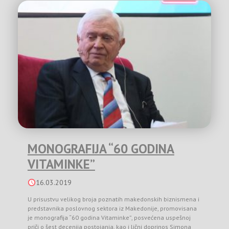
MONOGRAFIJA “60 GODINA
VITAMINKE”
16.03.2019
U prisustvu velikog broja poznatih makedonskih biznismena i
predstavnika poslovnog sektora iz Makedonije, promovisana
je monografija “60 godina Vitaminke”, posvećena uspešnoj
priči o šest decenija postojanja, kao i lični doprinos Simona