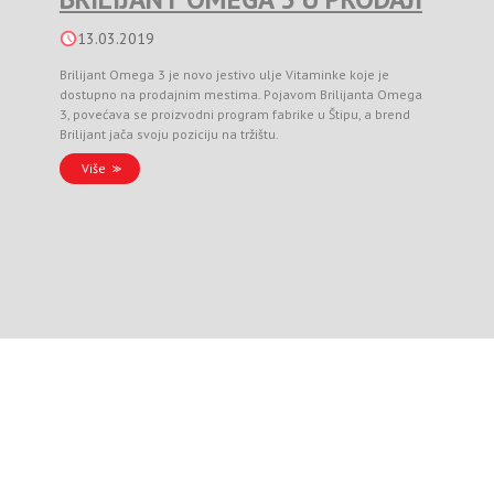
13.03.2019
Brilijant Omega 3 je novo jestivo ulje Vitaminke koje je
dostupno na prodajnim mestima. Pojavom Brilijanta Omega
3, povećava se proizvodni program fabrike u Štipu, a brend
Brilijant jača svoju poziciju na tržištu.
Više