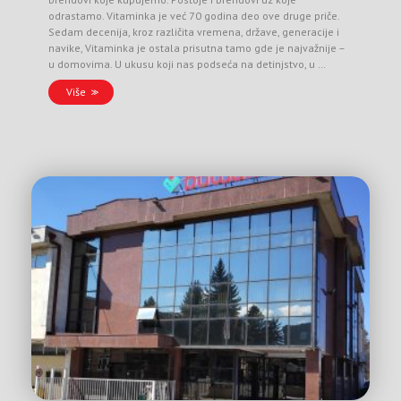
odrastamo. Vitaminka je već 70 godina deo ove druge priče.
Sedam decenija, kroz različita vremena, države, generacije i
navike, Vitaminka je ostala prisutna tamo gde je najvažnije –
u domovima. U ukusu koji nas podseća na detinjstvo, u …
Više