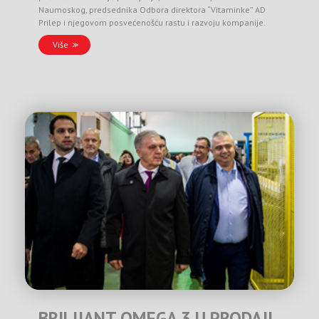
Naumoskog, predsednika Odbora direktora “Vitaminke” AD
Prilep i njegovom posvećenošću rastu i razvoju kompanije.
Više
BRILIJANT OMEGA 3 U PRODAJI