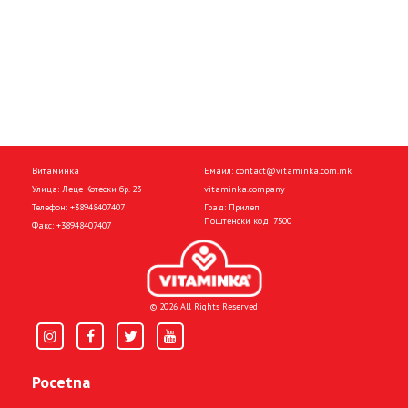
Витаминка
Емаил:
contact@vitaminka.com.mk
Улица: Леце Котески бр. 23
vitaminka.company
Телефон:
+38948407407
Град: Прилеп
Поштенски код: 7500
Факс:
+38948407407
© 2026 All Rights Reserved
Pocetna