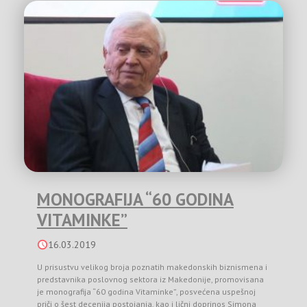
MONOGRAFIJA “60 GODINA
VITAMINKE”
16.03.2019
U prisustvu velikog broja poznatih makedonskih biznismena i
predstavnika poslovnog sektora iz Makedonije, promovisana
je monografija “60 godina Vitaminke”, posvećena uspešnoj
priči o šest decenija postojanja, kao i lični doprinos Simona