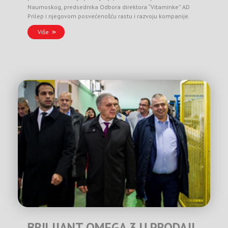
Naumoskog, predsednika Odbora direktora “Vitaminke” AD
Prilep i njegovom posvećenošću rastu i razvoju kompanije.
Više
BRILIJANT OMEGA 3 U PRODAJI