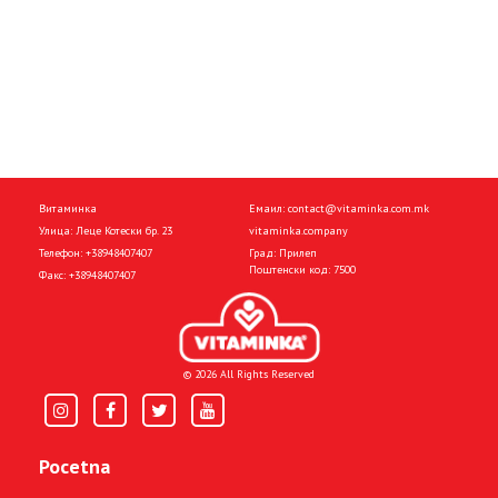
Витаминка
Емаил:
contact@vitaminka.com.mk
Улица: Леце Котески бр. 23
vitaminka.company
Телефон:
+38948407407
Град: Прилеп
Поштенски код: 7500
Факс:
+38948407407
© 2026 All Rights Reserved
Pocetna