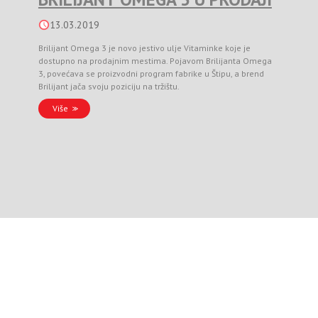
13.03.2019
Brilijant Omega 3 je novo jestivo ulje Vitaminke koje je
dostupno na prodajnim mestima. Pojavom Brilijanta Omega
3, povećava se proizvodni program fabrike u Štipu, a brend
Brilijant jača svoju poziciju na tržištu.
Više