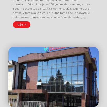
odrastamo. Vitaminka je već 70 godina deo ove druge priče.
Sedam decenija, kroz različita vremena, države, generacije i
navike, Vitaminka je ostala prisutna tamo gde je najvažnije –
u domovima. U ukusu koji nas podseća na detinjstvo, u …
Više