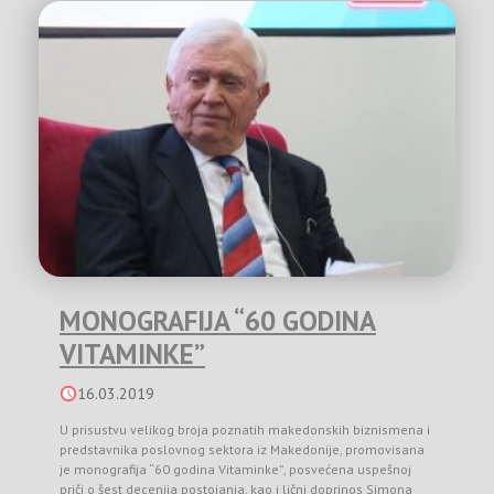
MONOGRAFIJA “60 GODINA
VITAMINKE”
16.03.2019
U prisustvu velikog broja poznatih makedonskih biznismena i
predstavnika poslovnog sektora iz Makedonije, promovisana
je monografija “60 godina Vitaminke”, posvećena uspešnoj
priči o šest decenija postojanja, kao i lični doprinos Simona