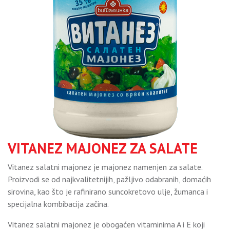
VITANEZ MAJONEZ ZA SALATE
Vitanez salatni majonez je majonez namenjen za salate.
Proizvodi se od najkvalitetnijih, pažljivo odabranih, domaćih
sirovina, kao što je rafinirano suncokretovo ulje, žumanca i
specijalna kombibacija začina.
Vitanez salatni majonez je obogaćen vitaminima A i E koji