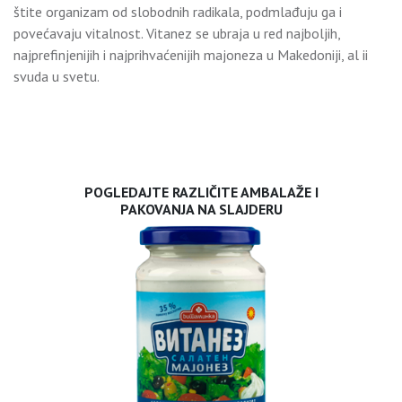
štite organizam od slobodnih radikala, podmlađuju ga i
povećavaju vitalnost. Vitanez se ubraja u red najboljih,
najprefinjenijih i najprihvaćenijih majoneza u Makedoniji, al ii
svuda u svetu.
POGLEDAJTE RAZLIČITE AMBALAŽE I
PAKOVANJA NA SLAJDERU