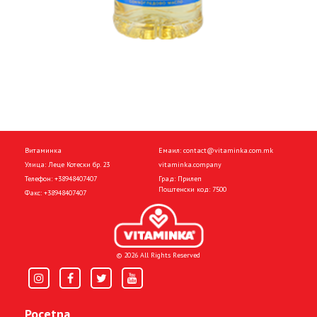
Витаминка
Емаил:
contact@vitaminka.com.mk
Улица: Леце Котески бр. 23
vitaminka.company
Телефон:
+38948407407
Град: Прилеп
Поштенски код: 7500
Факс:
+38948407407
© 2026 All Rights Reserved
Pocetna