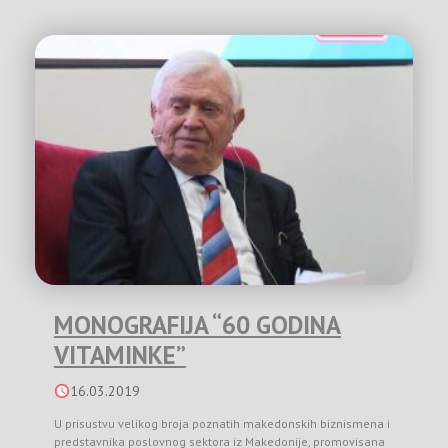
MONOGRAFIJA “60 GODINA
VITAMINKE”
16.03.2019
U prisustvu velikog broja poznatih makedonskih biznismena i
predstavnika poslovnog sektora iz Makedonije, promovisana