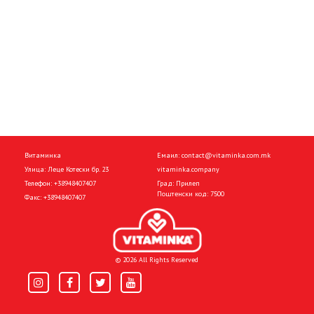
Витаминка
Емаил:
contact@vitaminka.com.mk
Улица: Леце Котески бр. 23
vitaminka.company
Телефон:
+38948407407
Град: Прилеп
Поштенски код: 7500
Факс:
+38948407407
© 2026 All Rights Reserved