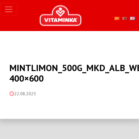
MINTLIMON_500G_MKD_ALB_W
400×600
22.08.2025