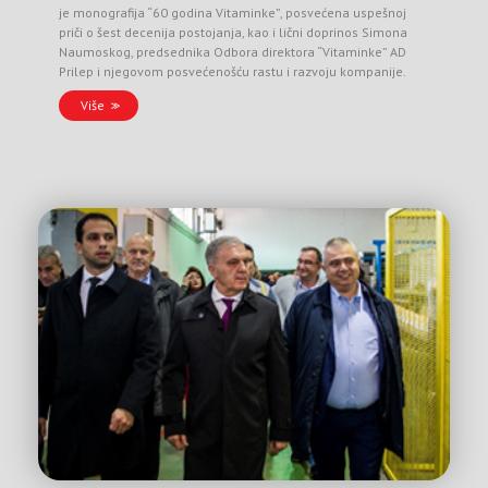
je monografija “60 godina Vitaminke”, posvećena uspešnoj
priči o šest decenija postojanja, kao i lični doprinos Simona
Naumoskog, predsednika Odbora direktora “Vitaminke” AD
Prilep i njegovom posvećenošću rastu i razvoju kompanije.
Više