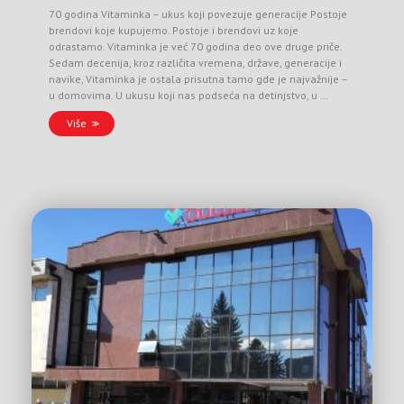
70 godina Vitaminka – ukus koji povezuje generacije Postoje
brendovi koje kupujemo. Postoje i brendovi uz koje
odrastamo. Vitaminka je već 70 godina deo ove druge priče.
Sedam decenija, kroz različita vremena, države, generacije i
navike, Vitaminka je ostala prisutna tamo gde je najvažnije –
u domovima. U ukusu koji nas podseća na detinjstvo, u …
Više