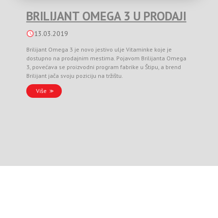
BRILIJANT OMEGA 3 U PRODAJI
13.03.2019
Brilijant Omega 3 je novo jestivo ulje Vitaminke koje je
dostupno na prodajnim mestima. Pojavom Brilijanta Omega
3, povećava se proizvodni program fabrike u Štipu, a brend
Brilijant jača svoju poziciju na tržištu.
Više