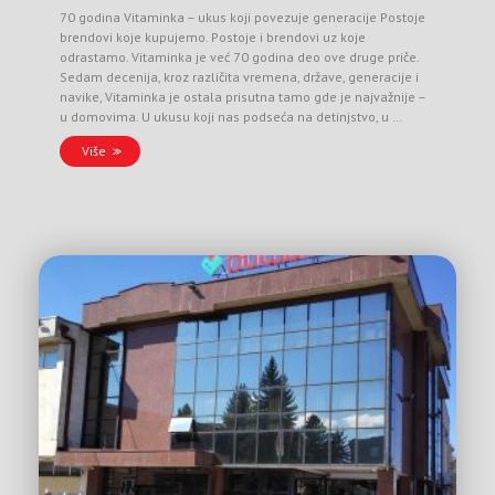
70 godina Vitaminka – ukus koji povezuje generacije Postoje
brendovi koje kupujemo. Postoje i brendovi uz koje
odrastamo. Vitaminka je već 70 godina deo ove druge priče.
Sedam decenija, kroz različita vremena, države, generacije i
navike, Vitaminka je ostala prisutna tamo gde je najvažnije –
u domovima. U ukusu koji nas podseća na detinjstvo, u …
Više