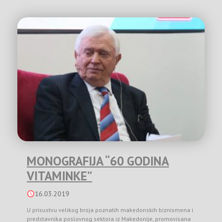
MONOGRAFIJA “60 GODINA
VITAMINKE”
16.03.2019
U prisustvu velikog broja poznatih makedonskih biznismena i
predstavnika poslovnog sektora iz Makedonije, promovisana