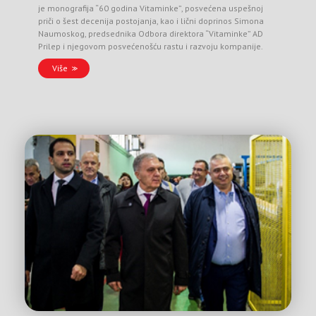
je monografija “60 godina Vitaminke”, posvećena uspešnoj
priči o šest decenija postojanja, kao i lični doprinos Simona
Naumoskog, predsednika Odbora direktora “Vitaminke” AD
Prilep i njegovom posvećenošću rastu i razvoju kompanije.
Više