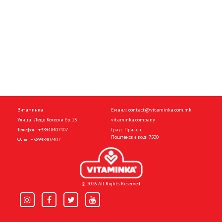
Витаминка
Емаил:
contact@vitaminka.com.mk
Улица: Леце Котески бр. 23
vitaminka.company
Телефон:
+38948407407
Град: Прилеп
Поштенски код: 7500
Факс:
+38948407407
© 2026 All Rights Reserved