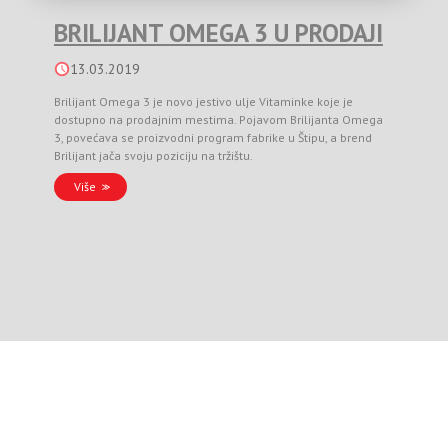
BRILIJANT OMEGA 3 U PRODAJI
13.03.2019
Brilijant Omega 3 je novo jestivo ulje Vitaminke koje je
dostupno na prodajnim mestima. Pojavom Brilijanta Omega
3, povećava se proizvodni program fabrike u Štipu, a brend
Brilijant jača svoju poziciju na tržištu.
Više