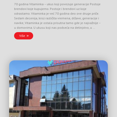
70 godina Vitaminka – ukus koji povezuje generacije Postoje
brendovi koje kupujemo. Postoje i brendovi uz koje
odrastamo. Vitaminka je već 70 godina deo ove druge priče.
Sedam decenija, kroz različita vremena, države, generacije i
navike, Vitaminka je ostala prisutna tamo gde je najvažnije –
u domovima. U ukusu koji nas podseća na detinjstvo, u …
Više