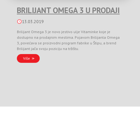
BRILIJANT OMEGA 3 U PRODAJI
13.03.2019
Brilijant Omega 3 je novo jestivo ulje Vitaminke koje je
dostupno na prodajnim mestima. Pojavom Brilijanta Omega
3, povećava se proizvodni program fabrike u Štipu, a brend
Brilijant jača svoju poziciju na tržištu.
Više