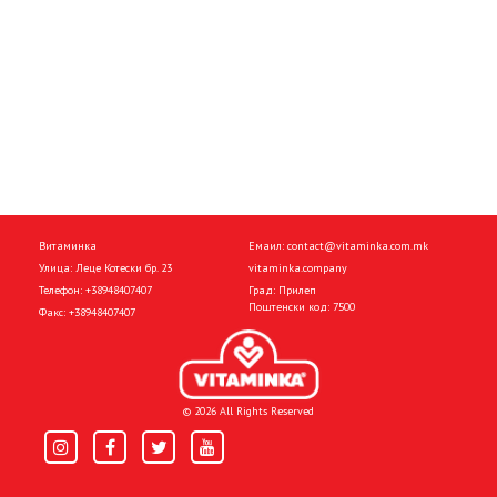
Витаминка
Емаил:
contact@vitaminka.com.mk
Улица: Леце Котески бр. 23
vitaminka.company
Телефон:
+38948407407
Град: Прилеп
Поштенски код: 7500
Факс:
+38948407407
© 2026 All Rights Reserved