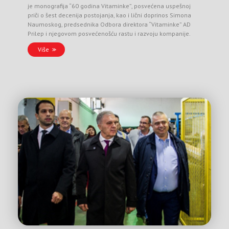
je monografija “60 godina Vitaminke”, posvećena uspešnoj
priči o šest decenija postojanja, kao i lični doprinos Simona
Naumoskog, predsednika Odbora direktora “Vitaminke” AD
Prilep i njegovom posvećenošću rastu i razvoju kompanije.
Više