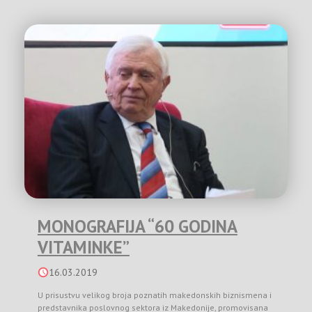
MONOGRAFIJA “60 GODINA
VITAMINKE”
16.03.2019
U prisustvu velikog broja poznatih makedonskih biznismena i
predstavnika poslovnog sektora iz Makedonije, promovisana