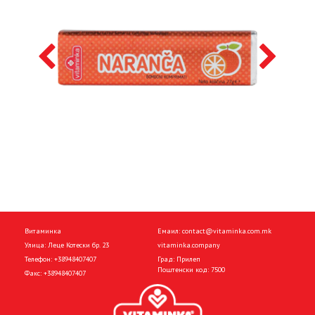
Витаминка
Емаил:
contact@vitaminka.com.mk
Улица: Леце Котески бр. 23
vitaminka.company
Телефон:
+38948407407
Град: Прилеп
Поштенски код: 7500
Факс:
+38948407407