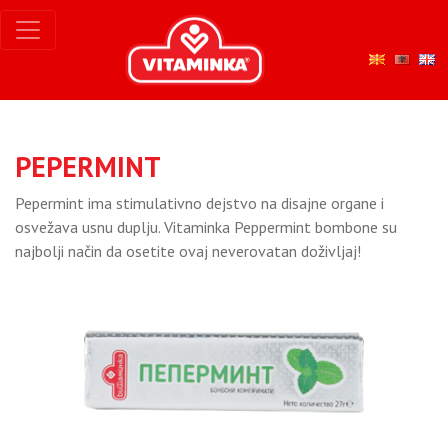
PEPERMINT
Pepermint ima stimulativno dejstvo na disajne organe i
osvežava usnu duplju. Vitaminka Peppermint bombone su
najbolji način da osetite ovaj neverovatan doživljaj!