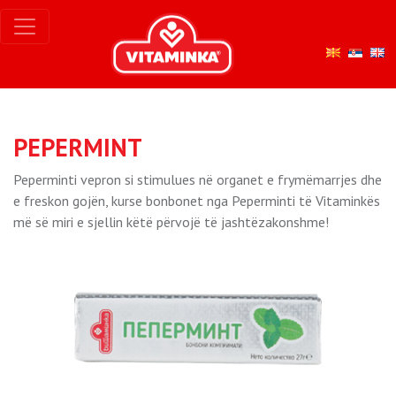
PEPERMINT
Peperminti vepron si stimulues në organet e frymëmarrjes dhe
e freskon gojën, kurse bonbonet nga Peperminti të Vitaminkës
më së miri e sjellin këtë përvojë të jashtëzakonshme!