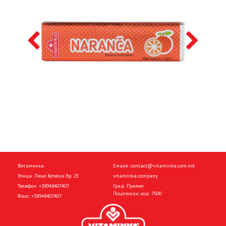
Витаминка
Емаил:
contact@vitaminka.com.mk
Улица: Леце Котески бр. 23
vitaminka.company
Телефон:
+38948407407
Град: Прилеп
Поштенски код: 7500
Факс:
+38948407407