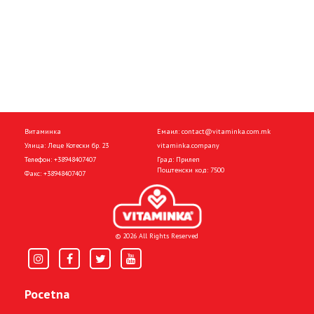
Витаминка
Емаил:
contact@vitaminka.com.mk
Улица: Леце Котески бр. 23
vitaminka.company
Телефон:
+38948407407
Град: Прилеп
Поштенски код: 7500
Факс:
+38948407407
© 2026 All Rights Reserved
Pocetna