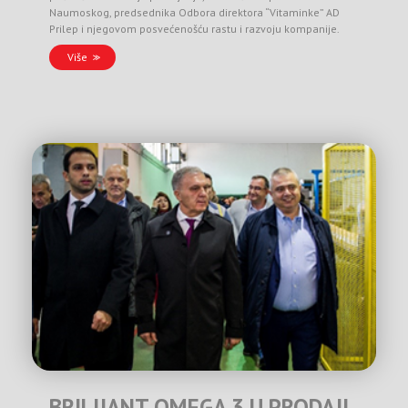
Naumoskog, predsednika Odbora direktora “Vitaminke” AD
Prilep i njegovom posvećenošću rastu i razvoju kompanije.
Više
BRILIJANT OMEGA 3 U PRODAJI