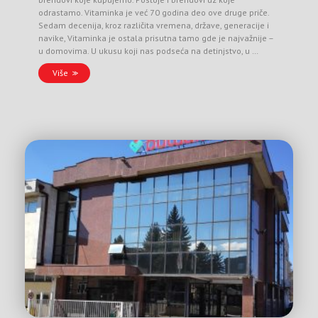
odrastamo. Vitaminka je već 70 godina deo ove druge priče.
Sedam decenija, kroz različita vremena, države, generacije i
navike, Vitaminka je ostala prisutna tamo gde je najvažnije –
u domovima. U ukusu koji nas podseća na detinjstvo, u …
Više