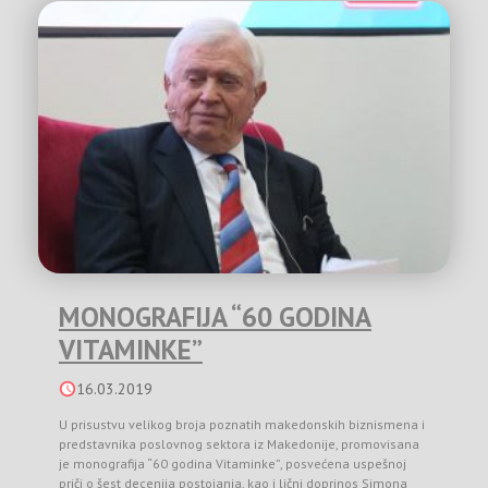
MONOGRAFIJA “60 GODINA
VITAMINKE”
16.03.2019
U prisustvu velikog broja poznatih makedonskih biznismena i
predstavnika poslovnog sektora iz Makedonije, promovisana
je monografija “60 godina Vitaminke”, posvećena uspešnoj
priči o šest decenija postojanja, kao i lični doprinos Simona