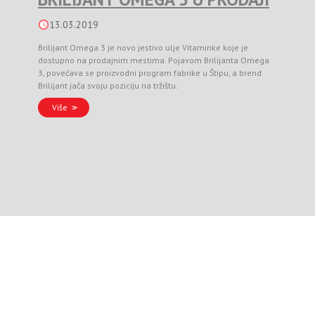
13.03.2019
Brilijant Omega 3 je novo jestivo ulje Vitaminke koje je
dostupno na prodajnim mestima. Pojavom Brilijanta Omega
3, povećava se proizvodni program fabrike u Štipu, a brend
Brilijant jača svoju poziciju na tržištu.
Više