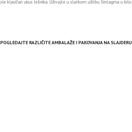
le klasičan ukus lešnika. Uživajte u slatkom užitku Sintagma u bilo
POGLEDAJTE RAZLIČITE AMBALAŽE I PAKOVANJA NA SLAJDERU