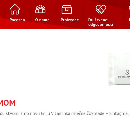
Pocetna
O nama
Proizvode
Društvene
odgovornosti
EMOM
du stvorili smo novu liniju Vitaminka mlečne čokolade – Sintagma,