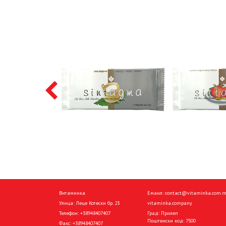
Витаминка
Емаил:
contact@vitaminka.com.
Улица: Леце Котески бр. 23
vitaminka.company
Телефон:
+38948407407
Град: Прилеп
Поштенски код: 7500
Факс:
+38948407407