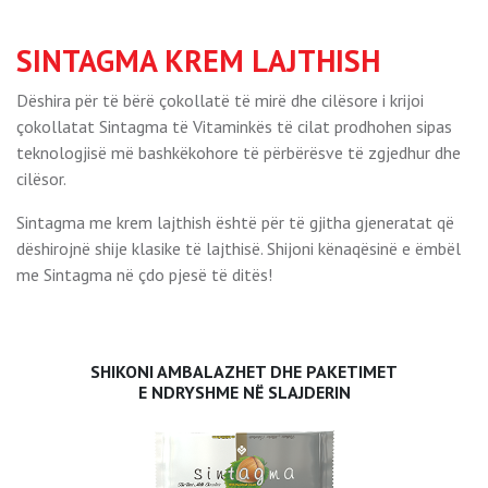
SINTAGMA KREM LAJTHISH
Dëshira për të bërë çokollatë të mirë dhe cilësore i krijoi
çokollatat Sintagma të Vitaminkës të cilat prodhohen sipas
teknologjisë më bashkëkohore të përbërësve të zgjedhur dhe
cilësor.
Sintagma me krem lajthish është për të gjitha gjeneratat që
dëshirojnë shije klasike të lajthisë. Shijoni kënaqësinë e ëmbël
me Sintagma në çdo pjesë të ditës!
SHIKONI AMBALAZHET DHE PAKETIMET
E NDRYSHME NË SLAJDERIN