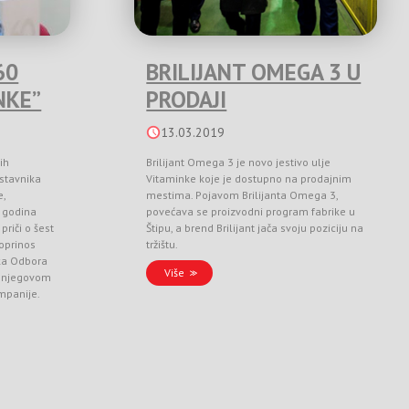
60
BRILIJANT OMEGA 3 U
NKE”
PRODAJI
13.03.2019
ih
Brilijant Omega 3 je novo jestivo ulje
stavnika
Vitaminke koje je dostupno na prodajnim
e,
mestima. Pojavom Brilijanta Omega 3,
 godina
povećava se proizvodni program fabrike u
priči o šest
Štipu, a brend Brilijant jača svoju poziciju na
doprinos
tržištu.
ka Odbora
Više
 i njegovom
ompanije.