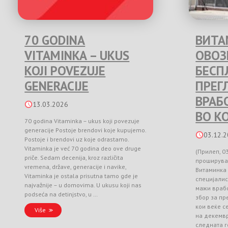
70 GODINA
ВИТА
VITAMINKA – UKUS
ОВО
KOJI POVEZUJE
БЕСП
GENERACIJE
ПРЕГ
ВРАБ
13.03.2026
ВО К
70 godina Vitaminka – ukus koji povezuje
generacije Postoje brendovi koje kupujemo.
03.12.
Postoje i brendovi uz koje odrastamo.
Vitaminka je već 70 godina deo ove druge
(Прилеп, 0
priče. Sedam decenija, kroz različita
проширува
vremena, države, generacije i navike,
Витаминка
Vitaminka je ostala prisutna tamo gde je
специјалис
najvažnije – u domovima. U ukusu koji nas
мажи врабо
podseća na detinjstvo, u …
збор за п
кои веќе с
Više
на декемвр
следната г