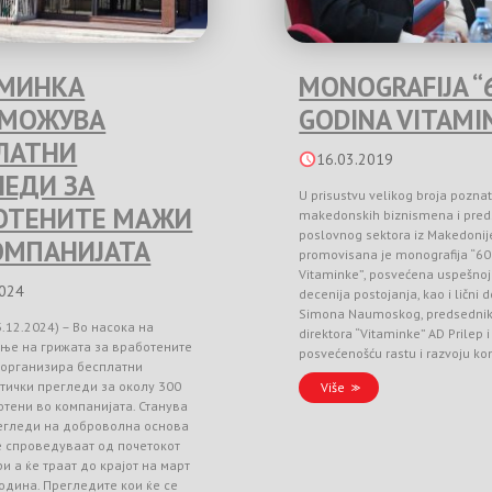
МИНКА
MONOGRAFIJA “
ЗМОЖУВА
GODINA VITAMI
ЛАТНИ
16.03.2019
ЛЕДИ ЗА
U prisustvu velikog broja poznat
ОТЕНИТЕ МАЖИ
makedonskih biznismena i pred
poslovnog sektora iz Makedonij
ОМПАНИЈАТА
promovisana je monografija “60
Vitaminke”, posvećena uspešnoj 
2024
decenija postojanja, kao i lični 
Simona Naumoskog, predsedni
3.12.2024) – Во насока на
direktora “Vitaminke” AD Prilep
ње на грижата за вработените
posvećenošću rastu i razvoju k
 организира бесплатни
тички прегледи за околу 300
Više
тени во компанијата. Станува
регледи на доброволна основа
е спроведуваат од почетокот
и а ќе траат до крајот на март
одина. Прегледите кои ќе се