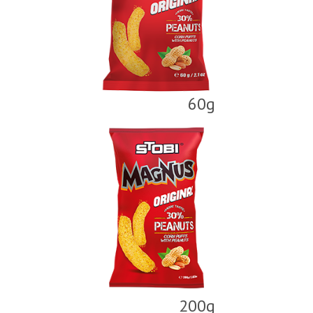
60g
200g