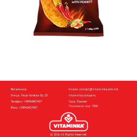
Витаминка
Емаил:
contact@vitaminka.com.mk
Улица: Леце Котески бр. 23
vitaminka.company
Телефон:
+38948407407
Град: Прилеп
Поштенски код: 7500
Факс:
+38948407407
© 2026 All Rights Reserved