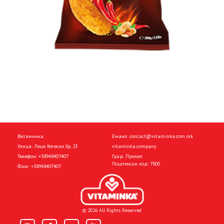
Витаминка
Емаил:
contact@vitaminka.com.mk
Улица: Леце Котески бр. 23
vitaminka.company
Телефон:
+38948407407
Град: Прилеп
Поштенски код: 7500
Факс:
+38948407407
© 2026 All Rights Reserved