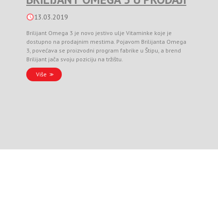
13.03.2019
Brilijant Omega 3 je novo jestivo ulje Vitaminke koje je
dostupno na prodajnim mestima. Pojavom Brilijanta Omega
3, povećava se proizvodni program fabrike u Štipu, a brend
Brilijant jača svoju poziciju na tržištu.
Više