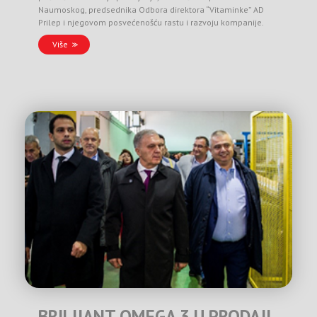
Naumoskog, predsednika Odbora direktora “Vitaminke” AD
Prilep i njegovom posvećenošću rastu i razvoju kompanije.
Više
BRILIJANT OMEGA 3 U PRODAJI