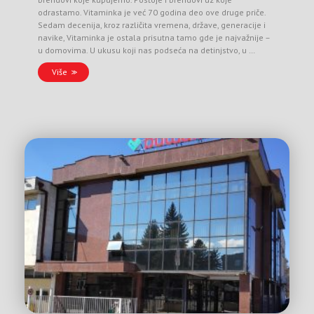
odrastamo. Vitaminka je već 70 godina deo ove druge priče.
Sedam decenija, kroz različita vremena, države, generacije i
navike, Vitaminka je ostala prisutna tamo gde je najvažnije –
u domovima. U ukusu koji nas podseća na detinjstvo, u …
Više