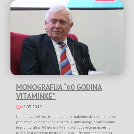
MONOGRAFIJA “60 GODINA
VITAMINKE”
16.03.2019
U prisustvu velikog broja poznatih makedonskih biznismena i
predstavnika poslovnog sektora iz Makedonije, promovisana
je monografija “60 godina Vitaminke”, posvećena uspešnoj
priči o šest decenija postojanja, kao i lični doprinos Simona