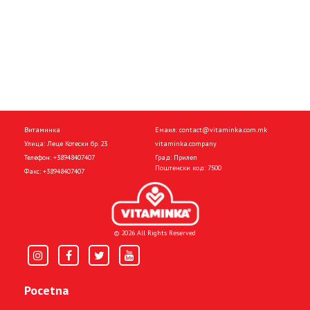
Витаминка
Емаил:
contact@vitaminka.com.mk
Улица: Леце Котески бр. 23
vitaminka.company
Телефон:
+38948407407
Град: Прилеп
Поштенски код: 7500
Факс:
+38948407407
© 2026 All Rights Reserved
Pocetna