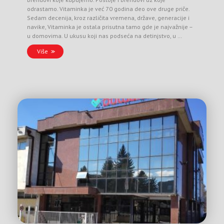
odrastamo. Vitaminka je već 70 godina deo ove druge priče.
Sedam decenija, kroz različita vremena, države, generacije i
navike, Vitaminka je ostala prisutna tamo gde je najvažnije –
u domovima. U ukusu koji nas podseća na detinjstvo, u …
Više