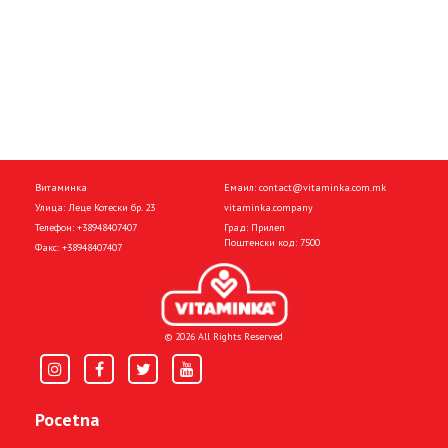
Витаминка
Емаил:
contact@vitaminka.com.mk
Улица: Леце Котески бр. 23
vitaminka.company
Телефон:
+38948407407
Град: Прилеп
Поштенски код: 7500
Факс:
+38948407407
© 2026 All Rights Reserved
Pocetna