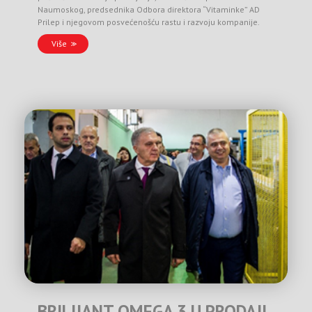
Naumoskog, predsednika Odbora direktora “Vitaminke” AD
Prilep i njegovom posvećenošću rastu i razvoju kompanije.
Više
BRILIJANT OMEGA 3 U PRODAJI