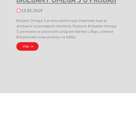
13.03.2019
Brilijant Omega 3 je novo jestivo ulje Vitaminke koje je
dostupno na prodajnim mestima. Pojavom Brilijanta Omega
3, povećava se proizvodni program fabrike u Štipu, a brend
Brilijant jača svoju poziciju na tržištu.
Više