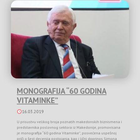
MONOGRAFIJA “60 GODINA
VITAMINKE”
16.03.2019
U prisustvu velikog broja poznatih makedonskih biznismena i
predstavnika poslovnog sektora iz Makedonije, promovisana
je monografija “60 godina Vitaminke”, posvećena uspešnoj
priči o šest decenija postojanja, kao i lični doprinos Simona