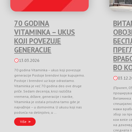
70 GODINA
ВИТА
VITAMINKA – UKUS
ОВО
KOJI POVEZUJE
БЕСП
GENERACIJE
ПРЕГ
ВРАБ
13.03.2026
ВО К
70 godina Vitaminka – ukus koji povezuje
generacije Postoje brendovi koje kupujemo.
03.12.
Postoje i brendovi uz koje odrastamo.
Vitaminka je već 70 godina deo ove druge
(Прилеп, 0
priče. Sedam decenija, kroz različita
проширува
vremena, države, generacije i navike,
Витаминка
Vitaminka je ostala prisutna tamo gde je
специјалис
najvažnije – u domovima. U ukusu koji nas
мажи врабо
podseća na detinjstvo, u …
збор за п
кои веќе с
Više
на декемвр
следната г