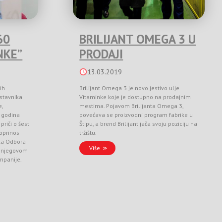
60
BRILIJANT OMEGA 3 U
NKE”
PRODAJI
13.03.2019
ih
Brilijant Omega 3 je novo jestivo ulje
stavnika
Vitaminke koje je dostupno na prodajnim
e,
mestima. Pojavom Brilijanta Omega 3,
 godina
povećava se proizvodni program fabrike u
priči o šest
Štipu, a brend Brilijant jača svoju poziciju na
doprinos
tržištu.
ka Odbora
Više
 i njegovom
ompanije.