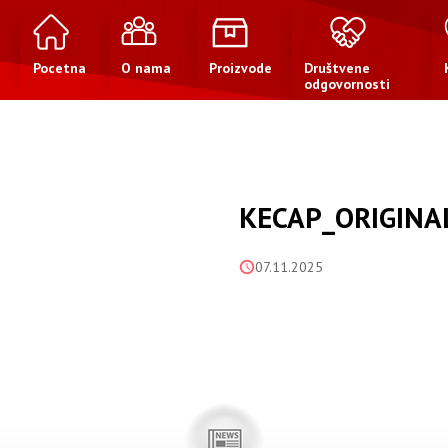
Pocetna
O nama
Proizvode
Društvene
odgovornosti
KECAP_ORIGINA
07.11.2025