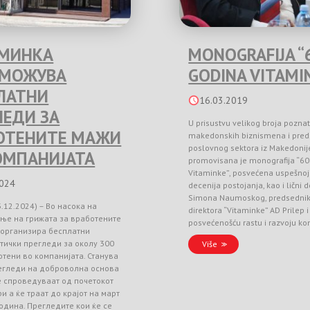
МИНКА
MONOGRAFIJA “
ЗМОЖУВА
GODINA VITAMI
ЛАТНИ
16.03.2019
ЛЕДИ ЗА
U prisustvu velikog broja poznat
ОТЕНИТЕ МАЖИ
makedonskih biznismena i pred
poslovnog sektora iz Makedonij
ОМПАНИЈАТА
promovisana je monografija “60
Vitaminke”, posvećena uspešnoj 
2024
decenija postojanja, kao i lični 
Simona Naumoskog, predsedni
3.12.2024) – Во насока на
direktora “Vitaminke” AD Prilep
ње на грижата за вработените
posvećenošću rastu i razvoju k
 организира бесплатни
тички прегледи за околу 300
Više
тени во компанијата. Станува
регледи на доброволна основа
е спроведуваат од почетокот
и а ќе траат до крајот на март
одина. Прегледите кои ќе се