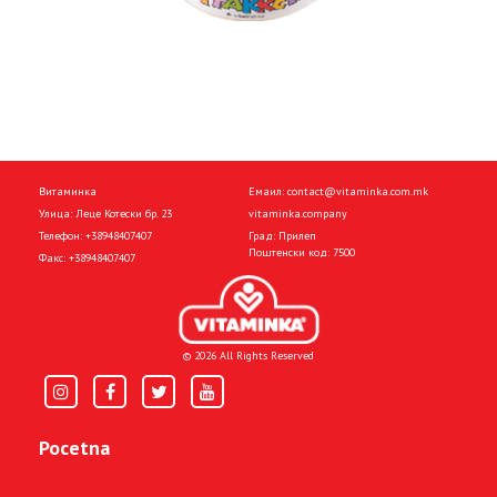
Витаминка
Емаил:
contact@vitaminka.com.mk
Улица: Леце Котески бр. 23
vitaminka.company
Телефон:
+38948407407
Град: Прилеп
Поштенски код: 7500
Факс:
+38948407407
© 2026 All Rights Reserved
Pocetna