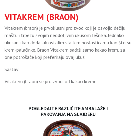
VITAKREM (BRAON)
Vitakrem (braon) je prvoklasni proizvod koji je osvojio dečiju
maštu i trpezu svojim neodoljivim ukusom lešnika. Jednako
ukusan i kao dodatak ostalim slatkim poslasticama kao što su
krem-palačinke. Braon Vitakrem sadrži samo kakao krem, za
one potrošače koji preferiraju ovaj ukus.
Sastav
Vitakrem (braon) se proizvodi od kakao kreme.
POGLEDAJTE RAZLIČITE AMBALAŽE I
PAKOVANJA NA SLAJDERU