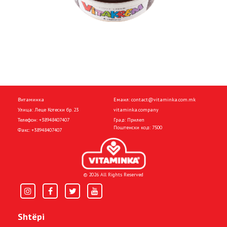
Витаминка
Емаил:
contact@vitaminka.com.mk
Улица: Леце Котески бр. 23
vitaminka.company
Телефон:
+38948407407
Град: Прилеп
Поштенски код: 7500
Факс:
+38948407407
© 2026 All Rights Reserved
Shtëpi