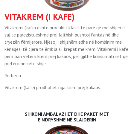
VITAKREM (I KAFE)
Vitakremi (kafe) është produkt i klasit të parë që me shijen e
saj të parezistueshme prej lajthish pushtoi fantazinë dhe
tryezën fëmijërore. Njësoj i shijshëm edhe në kombinim me
kënaqësi të tjera të ëmbla si krepat me krem. Vitakremi i kafe
përmban vetëm krem prej kakaos, për gjithë konsumatorët që
preferojnë këtë shije.
Përbërja
Vitakrem (kafe) prodhohet nga krem prej kakaos.
SHIKONI AMBALAZHET DHE PAKETIMET
E NDRYSHME NË SLAJDERIN