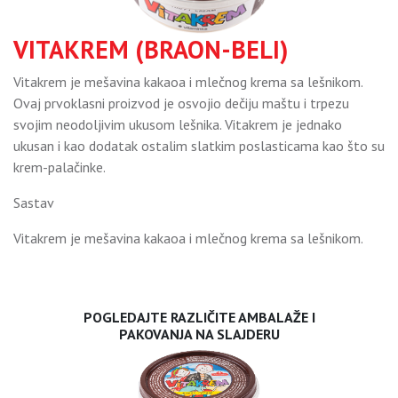
VITAKREM (BRAON-BELI)
Vitakrem je mešavina kakaoa i mlečnog krema sa lešnikom.
Ovaj prvoklasni proizvod je osvojio dečiju maštu i trpezu
svojim neodoljivim ukusom lešnika. Vitakrem je jednako
ukusan i kao dodatak ostalim slatkim poslasticama kao što su
krem-palačinke.
Sastav
Vitakrem je mešavina kakaoa i mlečnog krema sa lešnikom.
POGLEDAJTE RAZLIČITE AMBALAŽE I
PAKOVANJA NA SLAJDERU