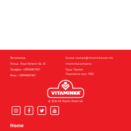
Витаминка
Емаил:
contact@vitaminka.com.mk
Улица: Леце Котески бр. 23
vitaminka.company
Телефон:
+38948407407
Град: Прилеп
Поштенски код: 7500
Факс:
+38948407407
© 2026 All Rights Reserved
Home