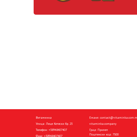
Витаминка
Емаил:
contact@vitaminka.com.
Улица: Леце Котески бр. 23
vitaminka.company
Телефон:
+38948407407
Град: Прилеп
Поштенски код: 7500
Факс:
+38948407407