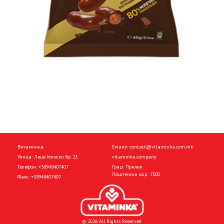
Витаминка
Емаил:
contact@vitaminka.com.mk
Улица: Леце Котески бр. 23
vitaminka.company
Телефон:
+38948407407
Град: Прилеп
Поштенски код: 7500
Факс:
+38948407407
© 2026 All Rights Reserved