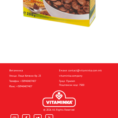
Витаминка
Емаил:
contact@vitaminka.com.mk
Улица: Леце Котески бр. 23
vitaminka.company
Телефон:
+38948407407
Град: Прилеп
Поштенски код: 7500
Факс:
+38948407407
© 2026 All Rights Reserved