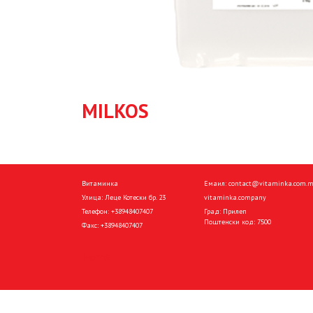
MILKOS
Витаминка
Емаил:
contact@vitaminka.com.
Улица: Леце Котески бр. 23
vitaminka.company
Телефон:
+38948407407
Град: Прилеп
Поштенски код: 7500
Факс:
+38948407407
Home