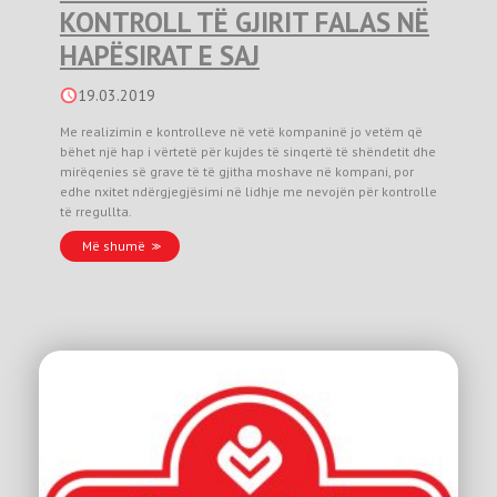
KONTROLL TË GJIRIT FALAS NË
HAPËSIRAT E SAJ
19.03.2019
Me realizimin e kontrolleve në vetë kompaninë jo vetëm që
bëhet një hap i vërtetë për kujdes të sinqertë të shëndetit dhe
mirëqenies së grave të të gjitha moshave në kompani, por
edhe nxitet ndërgjegjësimi në lidhje me nevojën për kontrolle
të rregullta.
Më shumë