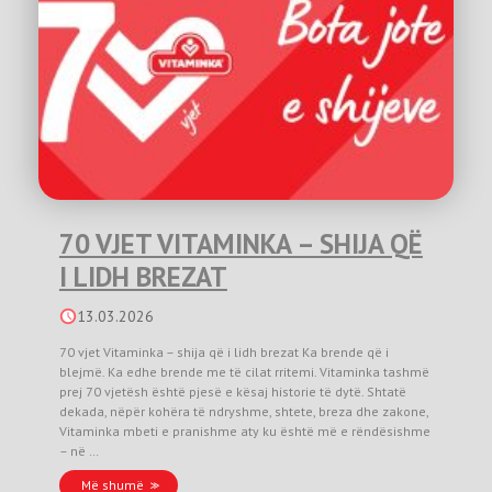
70 VJET VITAMINKA – SHIJA QË
I LIDH BREZAT
13.03.2026
70 vjet Vitaminka – shija që i lidh brezat Ka brende që i
blejmë. Ka edhe brende me të cilat rritemi. Vitaminka tashmë
prej 70 vjetësh është pjesë e kësaj historie të dytë. Shtatë
dekada, nëpër kohëra të ndryshme, shtete, breza dhe zakone,
Vitaminka mbeti e pranishme aty ku është më e rëndësishme
– në …
Më shumë