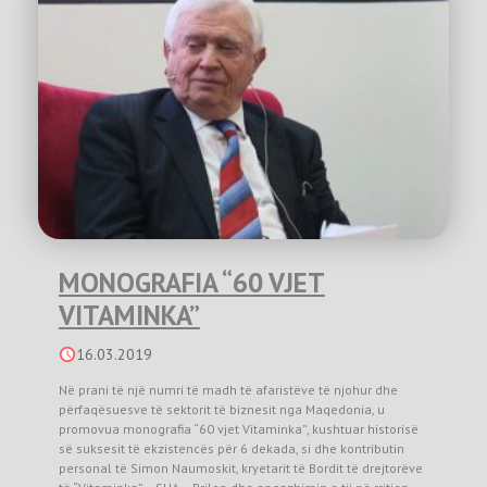
MONOGRAFIA “60 VJET
VITAMINKA”
16.03.2019
Në prani të një numri të madh të afaristëve të njohur dhe
përfaqësuesve të sektorit të biznesit nga Maqedonia, u
promovua monografia “60 vjet Vitaminka”, kushtuar historisë
së suksesit të ekzistencës për 6 dekada, si dhe kontributin
personal të Simon Naumoskit, kryetarit të Bordit të drejtorëve