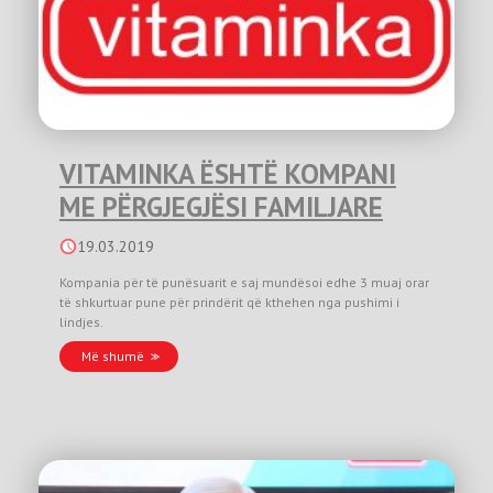
VITAMINKA ËSHTË KOMPANI
ME PËRGJEGJËSI FAMILJARE
19.03.2019
Kompania për të punësuarit e saj mundësoi edhe 3 muaj orar
të shkurtuar pune për prindërit që kthehen nga pushimi i
lindjes.
Më shumë