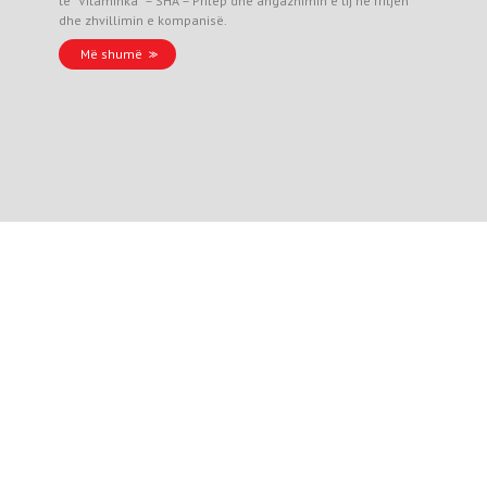
të “Vitaminka” – SHA – Prilep dhe angazhimin e tij në rritjen
dhe zhvillimin e kompanisë.
Më shumë