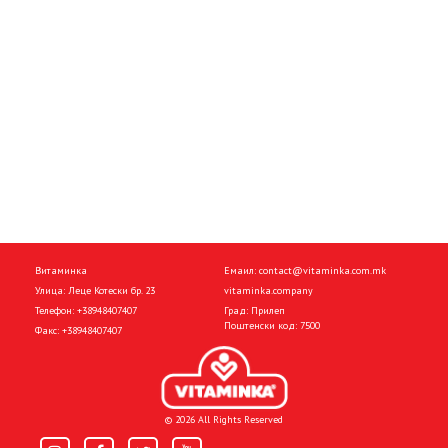
Витаминка
Емаил:
contact@vitaminka.com.mk
Улица: Леце Котески бр. 23
vitaminka.company
Телефон:
+38948407407
Град: Прилеп
Поштенски код: 7500
Факс:
+38948407407
© 2026 All Rights Reserved