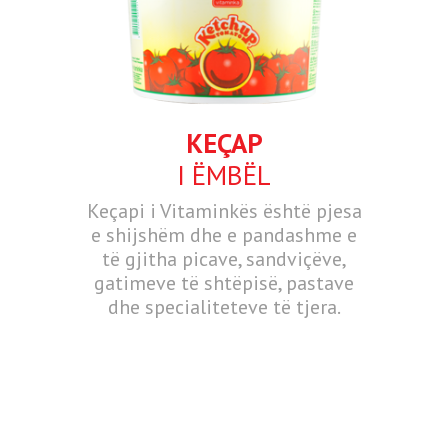
KEÇAP
I ËMBËL
Keçapi i Vitaminkës është pjesa
e shijshëm dhe e pandashme e
të gjitha picave, sandviçëve,
gatimeve të shtëpisë, pastave
dhe specialiteteve të tjera.