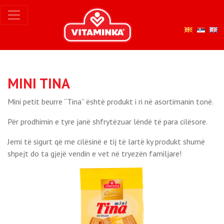
MINI TINA
Mini petit beurre “Tina” është produkt i ri në asortimanin tonë.
Për prodhimin e tyre janë shfrytëzuar lëndë të para cilësore.
Jemi të sigurt që me cilësinë e tij të lartë ky produkt shumë
shpejt do ta gjejë vendin e vet në tryezën familjare!