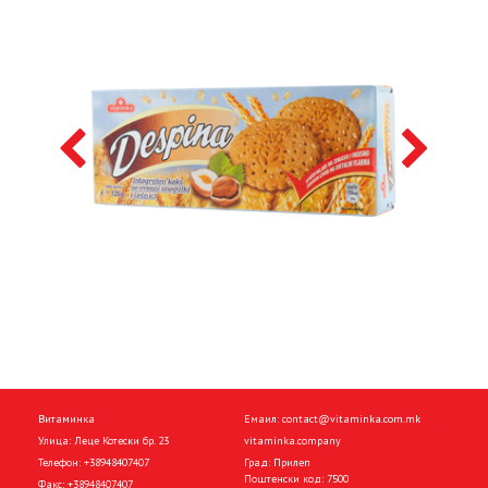
Витаминка
Емаил:
contact@vitaminka.com.mk
Улица: Леце Котески бр. 23
vitaminka.company
Телефон:
+38948407407
Град: Прилеп
Поштенски код: 7500
Факс:
+38948407407