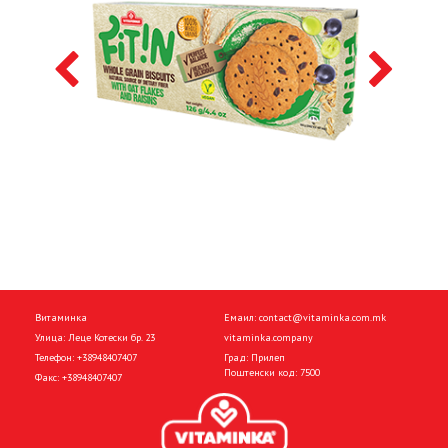
Витаминка
Емаил:
contact@vitaminka.com.mk
Улица: Леце Котески бр. 23
vitaminka.company
Телефон:
+38948407407
Град: Прилеп
Поштенски код: 7500
Факс:
+38948407407