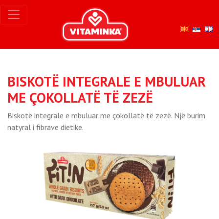
BISKOTË INTEGRALE E MBULUAR
ME ÇOKOLLATË TË ZEZË
Biskotë integrale e mbuluar me çokollatë të zezë. Një burim
natyral i fibrave dietike.