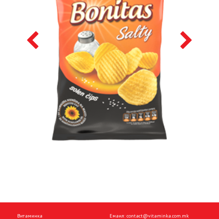
Витаминка
Емаил:
contact@vitaminka.com.mk