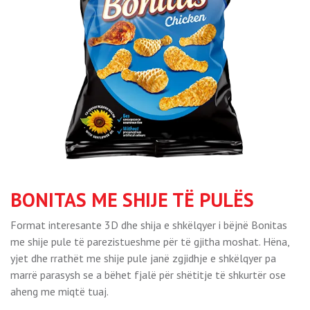
BONITAS ME SHIJE TË PULËS
Format interesante 3D dhe shija e shkëlqyer i bëjnë Bonitas
me shije pule të parezistueshme për të gjitha moshat. Hëna,
yjet dhe rrathët me shije pule janë zgjidhje e shkëlqyer pa
marrë parasysh se a bëhet fjalë për shëtitje të shkurtër ose
aheng me miqtë tuaj.