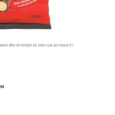
kante dhe të ëmbël të cilës nuk do mund t’i
IN