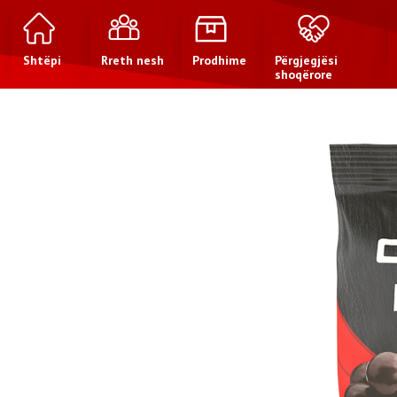
Shtëpi
Rreth nesh
Prodhime
Përgjegjësi
shoqërore