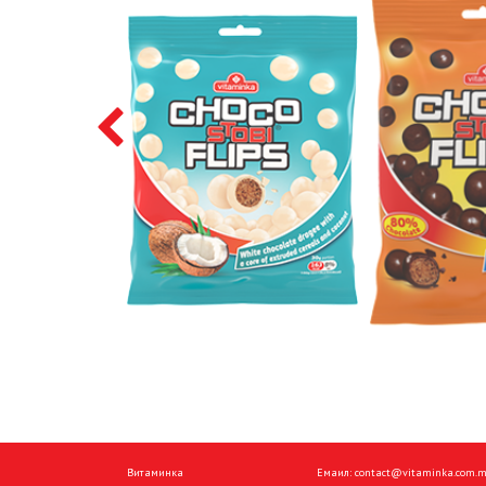
Витаминка
Емаил:
contact@vitaminka.com.