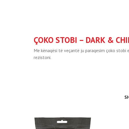
ÇOKO STOBI – DARK & CHI
Me kënaqësi të veçantë ju paraqesim çoko stobi e 
rezistoni.
S