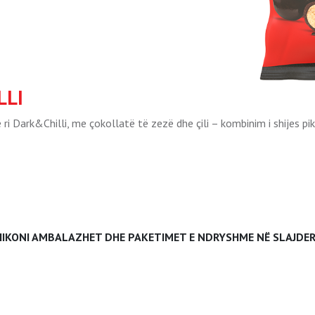
LLI
ri Dark&Chilli, me çokollatë të zezë dhe çili – kombinim i shijes pi
HIKONI AMBALAZHET DHE PAKETIMET E NDRYSHME NË SLAJDER