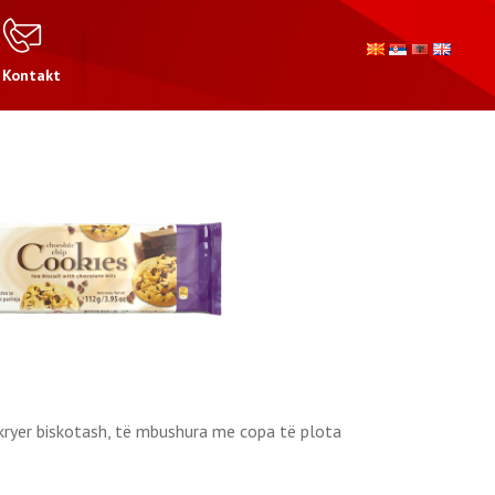
Kontakt
rkryer biskotash, të mbushura me copa të plota