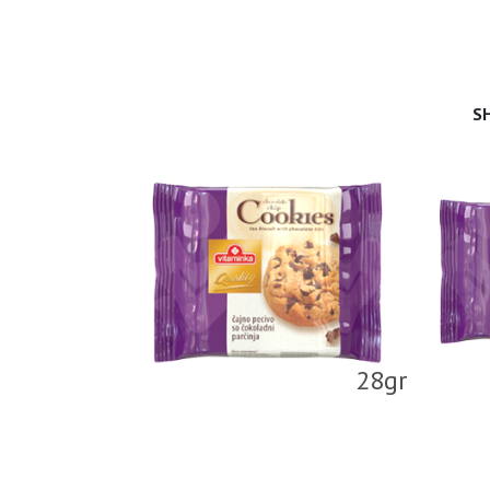
S
28gr