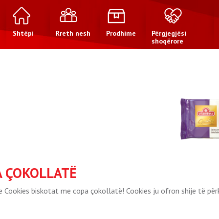
Shtëpi
Rreth nesh
Prodhime
Përgjegjësi
shoqërore
A ÇOKOLLATË
 Cookies biskotat me copa çokollatë! Cookies ju ofron shije të pë