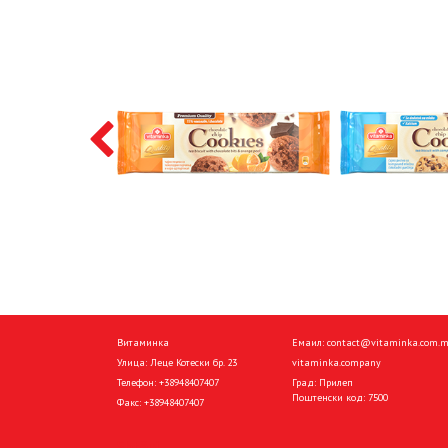
Витаминка
Емаил:
contact@vitaminka.com.
Улица: Леце Котески бр. 23
vitaminka.company
Телефон:
+38948407407
Град: Прилеп
Поштенски код: 7500
Факс:
+38948407407
Shtëpi