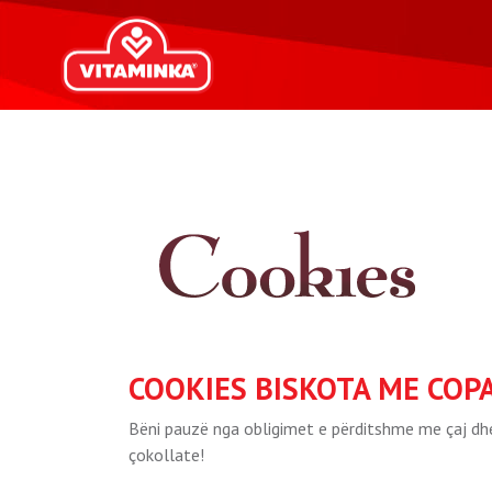
COOKIES BISKOTA ME COP
Bëni pauzë nga obligimet e përditshme me çaj dhe
çokollate!