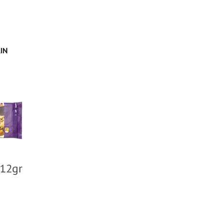
IN
12gr