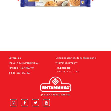
Витаминка
Емаил:
contact@vitaminka.com.mk
Улица: Леце Котески бр. 23
vitaminka.company
Телефон:
+38948407407
Град: Прилеп
Поштенски код: 7500
Факс:
+38948407407
© 2026 All Rights Reserved