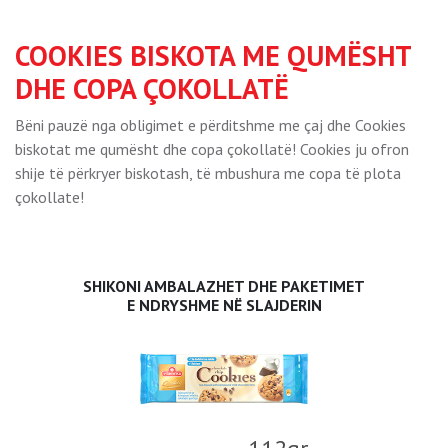
COOKIES BISKOTA ME QUMËSHT
DHE COPA ÇOKOLLATË
Bëni pauzë nga obligimet e përditshme me çaj dhe Cookies
biskotat me qumësht dhe copa çokollatë! Cookies ju ofron
shije të përkryer biskotash, të mbushura me copa të plota
çokollate!
SHIKONI AMBALAZHET DHE PAKETIMET
E NDRYSHME NË SLAJDERIN