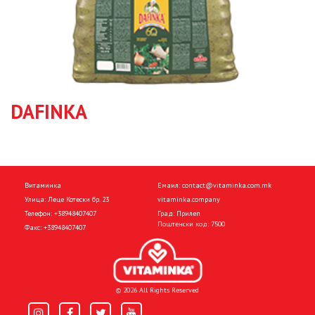
DAFINKA
Витаминка
Емаил:
contact@vitaminka.com.mk
Улица: Леце Котески бр. 23
vitaminka.company
Телефон:
+38948407407
Град: Прилеп
Поштенски код: 7500
Факс:
+38948407407
© 2026 All Rights Reserved