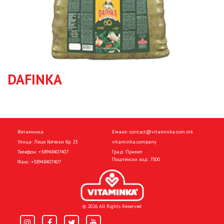
DAFINKA
Витаминка
Емаил:
contact@vitaminka.com.mk
Улица: Леце Котески бр. 23
vitaminka.company
Телефон:
+38948407407
Град: Прилеп
Поштенски код: 7500
Факс:
+38948407407
© 2026 All Rights Reserved