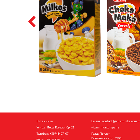
Витаминка
Емаил:
contact@vitaminka.com.
Улица: Леце Котески бр. 23
vitaminka.company
Телефон:
+38948407407
Град: Прилеп
Поштенски код: 7500
Факс:
+38948407407