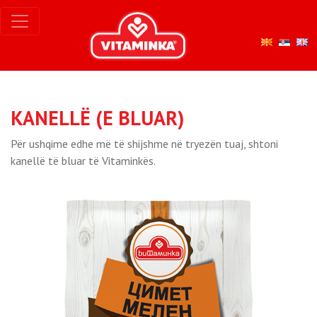
KANELLË (E BLUAR)
Për ushqime edhe më të shijshme në tryezën tuaj, shtoni
kanellë të bluar të Vitaminkës.