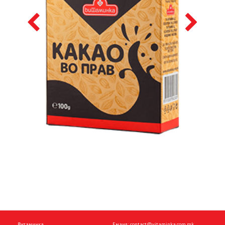
Витаминка
Емаил:
contact@vitaminka.com.mk