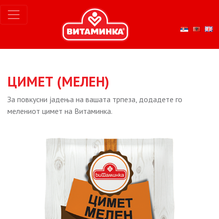
ЦИМЕТ (МЕЛЕН)
За повкусни јадења на вашата трпеза, додадете го
мелениот цимет на Витаминка.