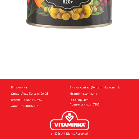
Витаминка
Емаил:
contact@vitaminka.com.mk
Улица: Леце Котески бр. 23
vitaminka.company
Телефон:
+38948407407
Град: Прилеп
Поштенски код: 7500
Факс:
+38948407407
© 2026 All Rights Reserved