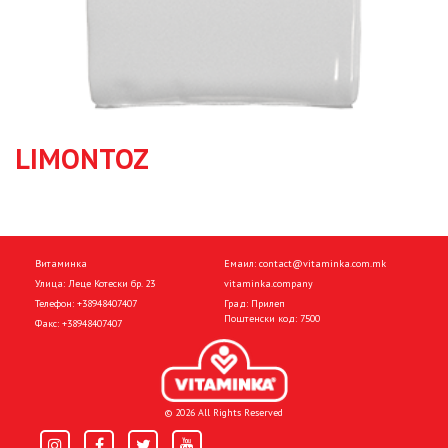
LIMONTOZ
Витаминка
Емаил:
contact@vitaminka.com.mk
Улица: Леце Котески бр. 23
vitaminka.company
Телефон:
+38948407407
Град: Прилеп
Поштенски код: 7500
Факс:
+38948407407
© 2026 All Rights Reserved