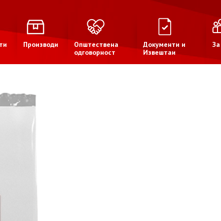
ти
Производи
Општествена
Документи и
За
одговорност
Извештаи