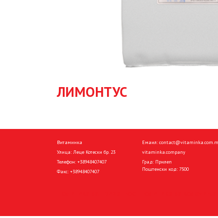
ЛИМОНТУС
Витаминка
Емаил:
contact@vitaminka.com.
Улица: Леце Котески бр. 23
vitaminka.company
Телефон:
+38948407407
Град: Прилеп
Поштенски код: 7500
Факс:
+38948407407
Политика за приватност
Политика за колачиња