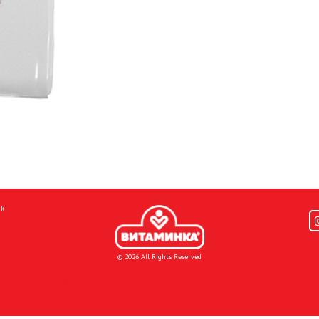
mk
© 2026 All Rights Reserved
Donacije I društvena odgovornost